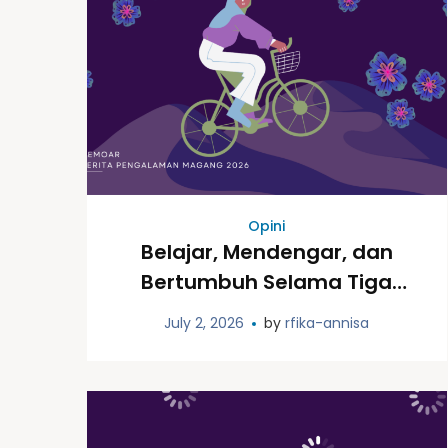
Opini
Belajar, Mendengar, dan
Bertumbuh Selama Tiga
Bulan di Rifka Annisa
July 2, 2026
by
rfika-annisa