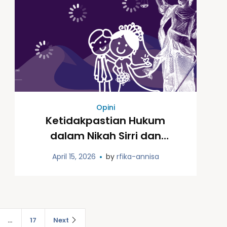
Opini
Ketidakpastian Hukum
dalam Nikah Sirri dan
Kerentanan Struktural bagi
April 15, 2026
by
rfika-annisa
Perempuan
…
17
Next