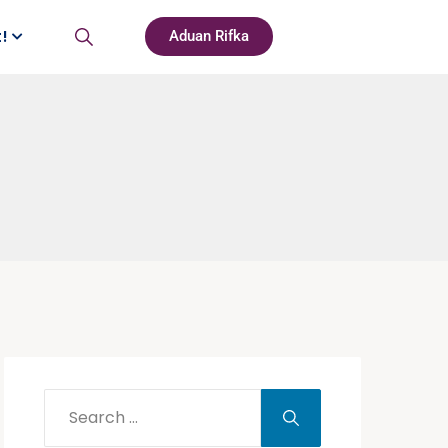
t!
Aduan Rifka