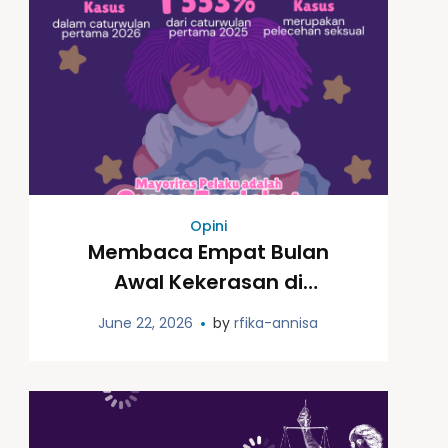
Opini
Membaca Empat Bulan
Awal Kekerasan di
Yogyakarta: Pengingat
June 22, 2026
by
rfika-annisa
Hilangnya Ruang Aman Bagi
Anak