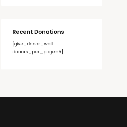
Recent Donations
[give_donor_wall
donors_per_page=5]