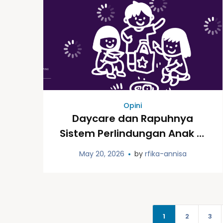
Opini
Daycare dan Rapuhnya
Sistem Perlindungan Anak di
Indonesia
May 20, 2026
by
rfika-annisa
1
2
3