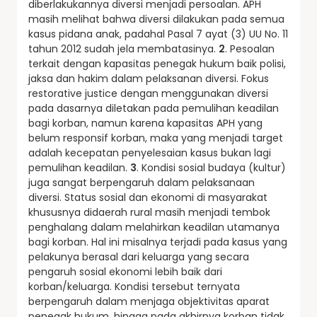
diberlakukannya diversi menjadi persoalan. APH
masih melihat bahwa diversi dilakukan pada semua
kasus pidana anak, padahal Pasal 7 ayat (3) UU No. 11
tahun 2012 sudah jela membatasinya.
2
. Pesoalan
terkait dengan kapasitas penegak hukum baik polisi,
jaksa dan hakim dalam pelaksanan diversi. Fokus
restorative justice dengan menggunakan diversi
pada dasarnya diletakan pada pemulihan keadilan
bagi korban, namun karena kapasitas APH yang
belum responsif korban, maka yang menjadi target
adalah kecepatan penyelesaian kasus bukan lagi
pemulihan keadilan.
3
. Kondisi sosial budaya (kultur)
juga sangat berpengaruh dalam pelaksanaan
diversi. Status sosial dan ekonomi di masyarakat
khususnya didaerah rural masih menjadi tembok
penghalang dalam melahirkan keadilan utamanya
bagi korban. Hal ini misalnya terjadi pada kasus yang
pelakunya berasal dari keluarga yang secara
pengaruh sosial ekonomi lebih baik dari
korban/keluarga. Kondisi tersebut ternyata
berpengaruh dalam menjaga objektivitas aparat
penegak hukum, hingga pada akhirnya korban tidak