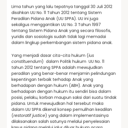
Lima tahun yang lalu tepatnya tanggal 30 Juli 2012
disahkan UU No. 11 Tahun 2012 tentang Sistem
Peradilan Pidana Anak (UU SPPA). UU ini juga
sekaligus menggantikan UU No. 3 Tahun 1997
tentang Sistem Pidana Anak yang secara filosofis,
yuridis dan sosiologis sudah tidak lagi memadai
dalam lingkup perkembangan sistem pidana anak.
Yang menjadi dasar cita-cita hukum (
ius
constituendum
) dalam Politik hukum UU No. 11
tahun 2012 tentang SPPA adalah mewujudkan
peradilan yang benar-benar menjamin pelindungan
kepentingan terbaik terhadap Anak yang
berhadapan dengan hukum (ABH). Anak yang
berhadapan dengan hukum itu sendiri bisa dalam
posisi, pelaku, korban maupun saksi dari suatu tindak
pidana. Untuk mewujudkan hal tersebut maka
dalam UU SPPA dikenal konsep pemulihan keadilan
(
restoratif justice
) yang dalam implementasinya
dilaksanakan salah satunya melalui penyelesaian
kasus pidana melalui jalur diluar hukum acara