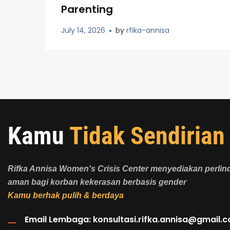
Parenting
July 14, 2026
by
rfika-annisa
Kamu
Tidak Sendirian
Rifka Annisa Women's Crisis Center menyediakan perli
aman bagi korban kekerasan berbasis gender
Kamu berhak pulih & berdaya
Email Lembaga:
konsultasi.rifka.annisa@gmail.