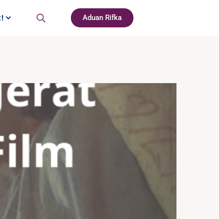
t!
Aduan Rifka