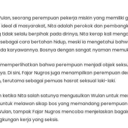
 Wulan, seorang perempuan pekerja miskin yang memiliki
deal di masyarakat, Nita adalah perokok dan pembangkan
dak selalu berpihak pada dirinya, Nita kerap kali mengam
ebagai cara bertahan hidup, meski ia mengetahui bahwa
da karyawannya. Bosnya dengan sangat nyaman memuku
us memperlihatkan bahwa perempuan menjadi objek seksual
ya. Di sini, Fajar Nugros juga menampilkan perempuan 
 terutama sebagai pemuas hasrat seksual laki-laki.
ukkan ketika Nita salah satunya mengusulkan Wulan untuk
n untuk melawan sikap bos yang memandang perempuan se
Wulan, tampak Fajar Nugros mencoba menjelaskan bagaima
gkungan kerja yang seksis.