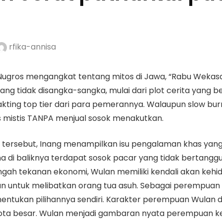
rfika-annisa
ar Nugros mengangkat tentang mitos di Jawa, “Rabu Wekas
ang tidak disangka-sangka, mulai dari plot cerita yang be
akting top tier dari para pemerannya. Walaupun slow burn, 
s mistis TANPA menjual sosok menakutkan.
 tersebut, Inang menampilkan isu pengalaman khas yang
a di baliknya terdapat sosok pacar yang tidak bertangg
ngah tekanan ekonomi, Wulan memiliki kendali akan kehi
n untuk melibatkan orang tua asuh. Sebagai perempuan
nentukan pilihannya sendiri. Karakter perempuan Wula
ah kota besar. Wulan menjadi gambaran nyata perempuan