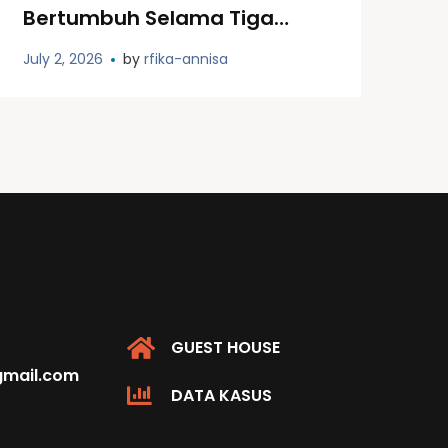
Bertumbuh Selama Tiga
Bulan di Rifka Annisa
July 2, 2026
by
rfika-annisa
GUEST HOUSE
@gmail.com
DATA KASUS