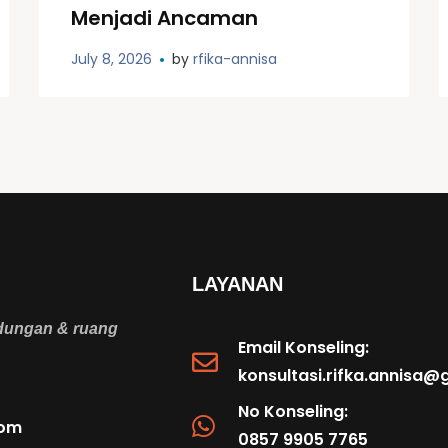
Menjadi Ancaman
July 8, 2026
by
rfika-annisa
LAYANAN
ndungan & ruang
Email Konseling:
konsultasi.rifka.annisa
No Konseling:
com
0857 9905 7765