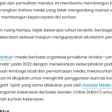
angan dan pemulihan mereka. Ini membantu membangun k
 menerangkan bahwa media yang tidak mengandung nuansa
an membangun kepercayaan diri korban.
m ruang hampa. Sejak beberapa tahun terakhir, berbagai i
kekerasan seksual maupun mengupayakan ekosistem pers
ltatuli
—media berbasis organisasi jurnalisme nirlaba—y
rnalis” pada 2022 dengan menekankan keberpihakan pa
buah lembaga studi dan pemantauan media, meluncurkan 
an ini ditujukan untuk mengkritik penggunaan ilustras
tif. Spirit yang sama dilakukan pula oleh
Asosiasi Media 
anan Kekerasan Berbasis Gender Online (KBGO) untuk J
mah korban kekerasan.
ktur