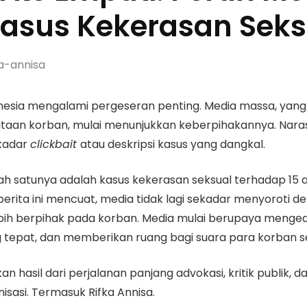
asus Kekerasan Seks
a-annisa
onesia mengalami pergeseran penting. Media massa, yan
itaan korban, mulai menunjukkan keberpihakannya. Narasi 
ekadar
clickbait
atau deskripsi kasus yang dangkal.
h satunya adalah kasus kekerasan seksual terhadap 15 a
erita ini mencuat, media tidak lagi sekadar menyoroti det
bih berpihak pada korban. Media mulai berupaya menged
 tepat, dan memberikan ruang bagi suara para korban 
an hasil dari perjalanan panjang advokasi, kritik publik
isasi. Termasuk Rifka Annisa.