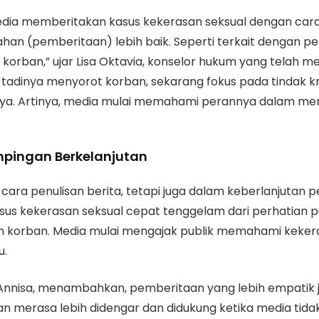
 media memberitakan kasus kekerasan seksual dengan ca
an (pemberitaan) lebih baik. Seperti terkait dengan peng
rban,” ujar Lisa Oktavia, konselor hukum yang telah m
ng tadinya menyorot korban, sekarang fokus pada tindak k
utnya. Artinya, media mulai memahami perannya dalam m
pingan Berkelanjutan
m cara penulisan berita, tetapi juga dalam keberlanjutan
s kekerasan seksual cepat tenggelam dari perhatian pub
korban. Media mulai mengajak publik memahami kekera
u.
ka Annisa, menambahkan, pemberitaan yang lebih empatik 
 merasa lebih didengar dan didukung ketika media tidak