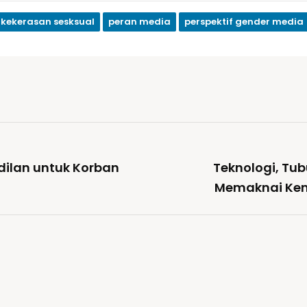
kekerasan sesksual
peran media
perspektif gender media
dilan untuk Korban
Teknologi, Tub
Memaknai Kemb