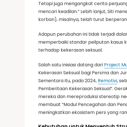
Tetapi juga mengangkat cerita perju
mencari keadilan.” Lebih lanjut, Siti
korban), misalnya, telah turut berper
Adapun perubahan ini tidak terjadi dala
memperbaiki standar peliputan kasus 
terhadap kekerasan seksual.
Salah satu inisiasi datang dari
Project Mu
Kekerasan Seksual bagi Persma dan Ju
Sementara itu, pada 2024,
Remotivi
, se
Pemberitaan Kekerasan Seksual”. Gerak
mereka dan mereproduksi stereotip nega
membuat “Modul Pencegahan dan Penang
meningkatkan ekosistem pers yang ra
Kebutuhan untuk Menyentuh Stru