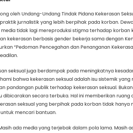
dorong oleh Undang-Undang Tindak Pidana Kekerasan Seks
praktik jurnalistik yang lebih berpihak pada korban. Dew
edia tidak lagi mereproduksi stigma terhadap korban 
n kekerasan berbasis gender bekerja sama dengan K
ncurkan “Pedoman Pencegahan dan Penanganan Kekerasan 
adilan.
an seksual juga berdampak pada meningkatnya kesadar
hami bahwa kekerasan seksual adalah isu sistemik yang
an pandangan publik terhadap kekerasan seksual. Bukan l
u dibicarakan secara terbuka. Hal ini memberikan ruang
erasan seksual yang berpihak pada korban tidak hanya m
untuk mencari bantuan.
Masih ada media yang terjebak dalam pola lama. Masih a