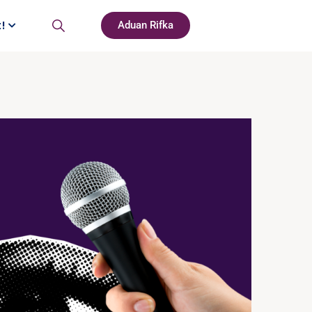
t!
Aduan Rifka