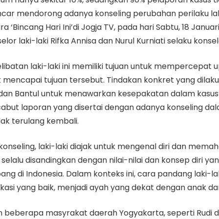
car mendorong adanya konseling perubahan perilaku laki-l
ra ‘Bincang Hari Ini’di Jogja TV, pada hari Sabtu, 18 Janua
r laki-laki Rifka Annisa dan Nurul Kurniati selaku konsel
ibatan laki-laki ini memiliki tujuan untuk mempercepat
mencapai tujuan tersebut. Tindakan konkret yang dilaku
 dan Bantul untuk menawarkan kesepakatan dalam kasus 
abut laporan yang disertai dengan adanya konseling da
dak terulang kembali.
nseling, laki-laki diajak untuk mengenal diri dan mema
 selalu disandingkan dengan nilai-nilai dan konsep diri 
g di Indonesia. Dalam konteks ini, cara pandang laki-lak
kasi yang baik, menjadi ayah yang dekat dengan anak dan
 beberapa masyrakat daerah Yogyakarta, seperti Rudi di B