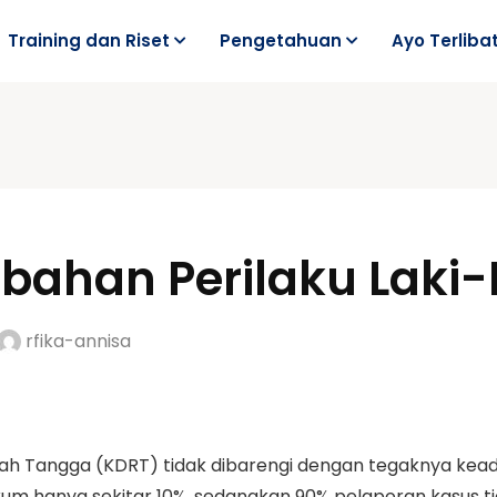
Training dan Riset
Pengetahuan
Ayo Terliba
bahan Perilaku Laki-
rfika-annisa
h Tangga (KDRT) tidak dibarengi dengan tegaknya keadi
m hanya sekitar 10%, sedangkan 90% pelaporan kasus tidak