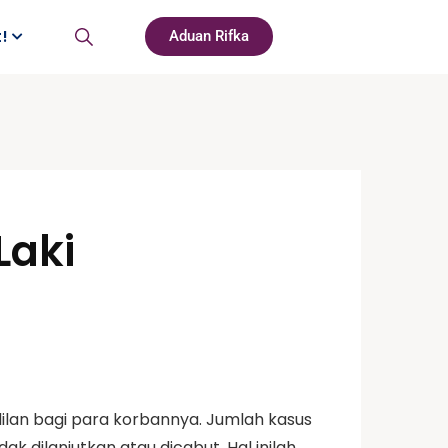
t!
Aduan Rifka
Laki
lan bagi para korbannya. Jumlah kasus
 dilanjutkan atau dicabut. Hal inilah