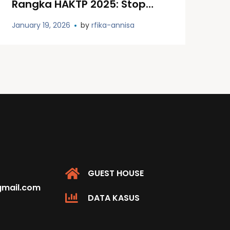
Rangka HAKTP 2025: Stop
Kekerasan, Kembalikan
January 19, 2026
by
rfika-annisa
Ruang Aman
GUEST HOUSE
@gmail.com
DATA KASUS