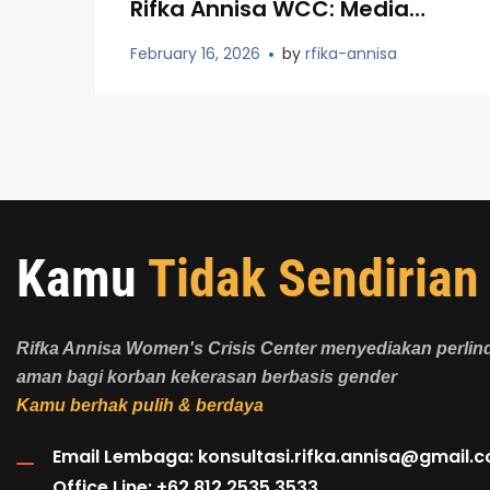
Rifka Annisa WCC: Media
Sosial, Kesehatan Mental,
February 16, 2026
by
rfika-annisa
dan Strategi Advokasi di Era
Digital
Kamu
Tidak Sendirian
Rifka Annisa Women's Crisis Center menyediakan perli
aman bagi korban kekerasan berbasis gender
Kamu berhak pulih & berdaya
Email Lembaga:
konsultasi.rifka.annisa@gmail.
Office Line: +62 812 2535 3533