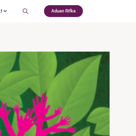
t!
Aduan Rifka