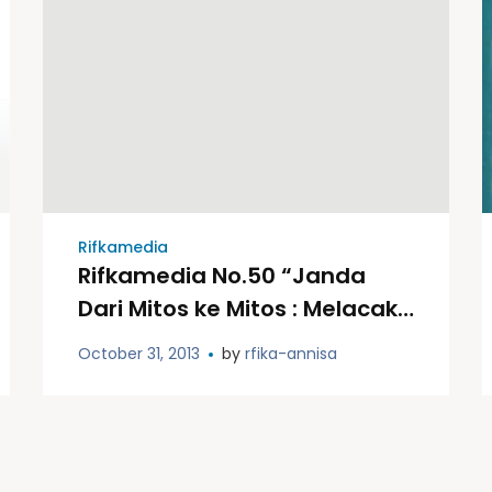
Rifkamedia
Rifkamedia No.50 “Janda
Dari Mitos ke Mitos : Melacak
Akar Kekerasan dan Jalan
October 31, 2013
by
rfika-annisa
Keluar Dari Kelindannya”