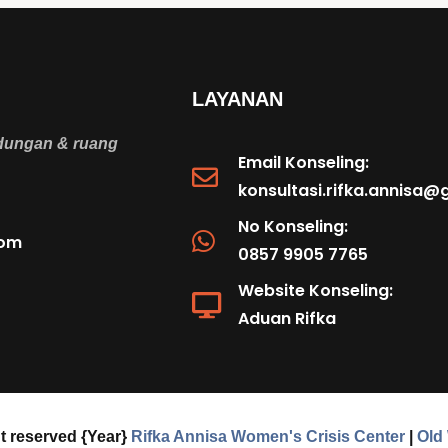
LAYANAN
ndungan & ruang
Email Konseling:
konsultasi.rifka.annisa
No Konseling:
com
0857 9905 7765
Website Konseling:
Aduan Rifka
ht reserved
{Year}
Rifka Annisa Women's Crisis Center
|
Old