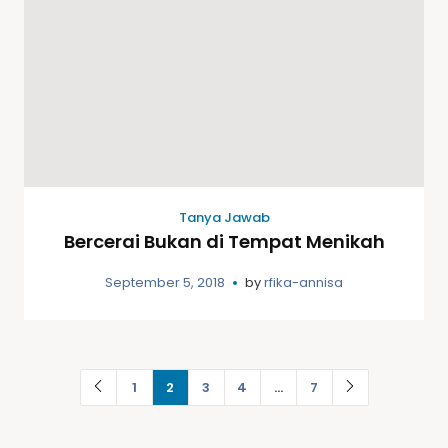
Tanya Jawab
Bercerai Bukan di Tempat Menikah
September 5, 2018
by
rfika-annisa
1
2
3
4
…
7