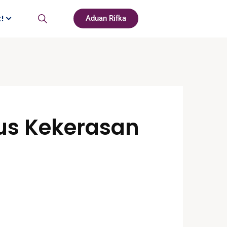
t!
Aduan Rifka
sus Kekerasan