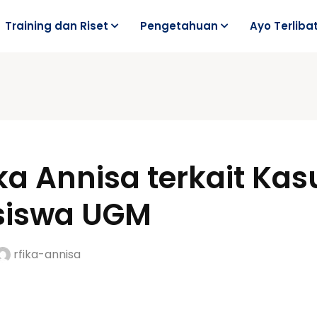
Training dan Riset
Pengetahuan
Ayo Terliba
fka Annisa terkait Ka
siswa UGM
rfika-annisa