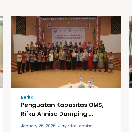
Berita
Penguatan Kapasitas OMS,
Rifka Annisa Dampingi
Pembentukan Forum PPA
January 26, 2026
by
rfika-annisa
Merauke