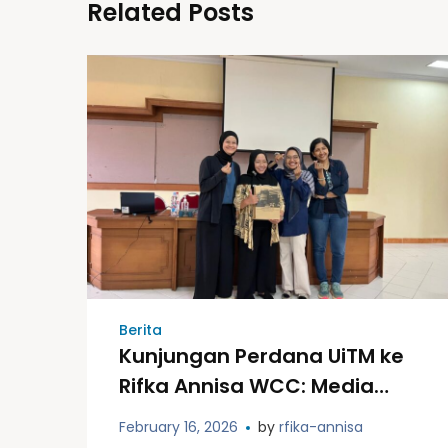
Related Posts
Berita
Kunjungan Perdana UiTM ke
Rifka Annisa WCC: Media
Sosial, Kesehatan Mental,
February 16, 2026
by
rfika-annisa
dan Strategi Advokasi di Era