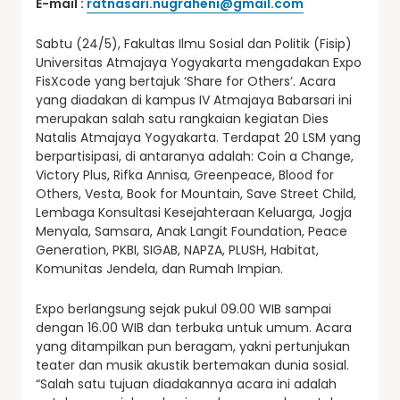
E-mail :
ratnasari.nugraheni@gmail.com
Sabtu (24/5), Fakultas Ilmu Sosial dan Politik (Fisip)
Universitas Atmajaya Yogyakarta mengadakan Expo
FisXcode yang bertajuk ‘Share for Others’. Acara
yang diadakan di kampus IV Atmajaya Babarsari ini
merupakan salah satu rangkaian kegiatan Dies
Natalis Atmajaya Yogyakarta. Terdapat 20 LSM yang
berpartisipasi, di antaranya adalah: Coin a Change,
Victory Plus, Rifka Annisa, Greenpeace, Blood for
Others, Vesta, Book for Mountain, Save Street Child,
Lembaga Konsultasi Kesejahteraan Keluarga, Jogja
Menyala, Samsara, Anak Langit Foundation, Peace
Generation, PKBI, SIGAB, NAPZA, PLUSH, Habitat,
Komunitas Jendela, dan Rumah Impian.
Expo berlangsung sejak pukul 09.00 WIB sampai
dengan 16.00 WIB dan terbuka untuk umum. Acara
yang ditampilkan pun beragam, yakni pertunjukan
teater dan musik akustik bertemakan dunia sosial.
“Salah satu tujuan diadakannya acara ini adalah