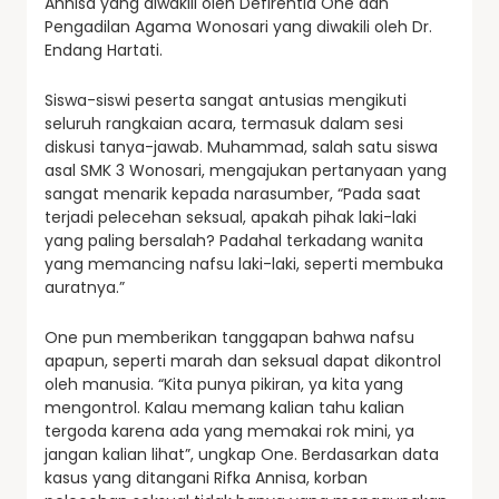
Annisa yang diwakili oleh Defirentia One dan
Pengadilan Agama Wonosari yang diwakili oleh Dr.
Endang Hartati.
Siswa-siswi peserta sangat antusias mengikuti
seluruh rangkaian acara, termasuk dalam sesi
diskusi tanya-jawab. Muhammad, salah satu siswa
asal SMK 3 Wonosari, mengajukan pertanyaan yang
sangat menarik kepada narasumber, “Pada saat
terjadi pelecehan seksual, apakah pihak laki-laki
yang paling bersalah? Padahal terkadang wanita
yang memancing nafsu laki-laki, seperti membuka
auratnya.”
One pun memberikan tanggapan bahwa nafsu
apapun, seperti marah dan seksual dapat dikontrol
oleh manusia. “Kita punya pikiran, ya kita yang
mengontrol. Kalau memang kalian tahu kalian
tergoda karena ada yang memakai rok mini, ya
jangan kalian lihat”, ungkap One. Berdasarkan data
kasus yang ditangani Rifka Annisa, korban