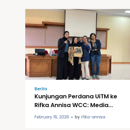
Berita
Kunjungan Perdana UiTM ke
Rifka Annisa WCC: Media
Sosial, Kesehatan Mental,
February 16, 2026
by
rfika-annisa
dan Strategi Advokasi di Era