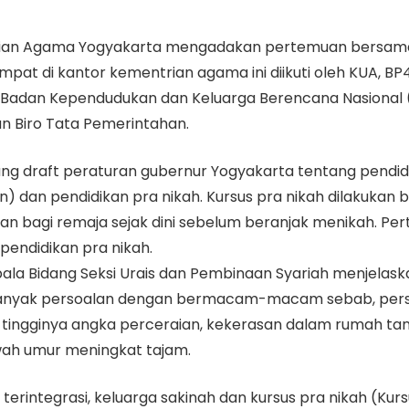
trian Agama Yogyakarta mengadakan pertemuan bersam
pat di kantor kementrian agama ini diikuti oleh KUA, BP4,
K, Badan Kependudukan dan Keluarga Berencana Nasiona
 Biro Tata Pemerintahan.
ng draft peraturan gubernur Yogyakarta tentang pendid
in) dan pendidikan pra nikah. Kursus pra nikah dilakukan
an bagi remaja sejak dini sebelum beranjak menikah. Pe
pendidikan pra nikah.
ala Bidang Seksi Urais dan Pembinaan Syariah menjelask
banyak persoalan dengan bermacam-macam sebab, persoa
 tingginya angka perceraian, kekerasan dalam rumah tan
wah umur meningkat tajam.
erintegrasi, keluarga sakinah dan kursus pra nikah (Kurs