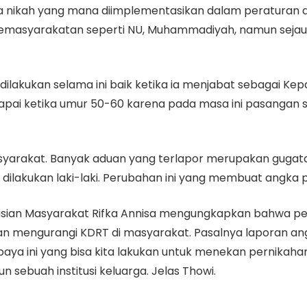
ra nikah yang mana diimplementasikan dalam peraturan 
masyarakatan seperti NU, Muhammadiyah, namun sejauh
 dilakukan selama ini baik ketika ia menjabat sebagai 
ercapai ketika umur 50-60 karena pada masa ini pasangan 
arakat. Banyak aduan yang terlapor merupakan gugatan cer
 dilakukan laki-laki. Perubahan ini yang membuat angka
sian Masyarakat Rifka Annisa mengungkapkan bahwa pen
dan mengurangi KDRT di masyarakat. Pasalnya laporan an
aya ini yang bisa kita lakukan untuk menekan pernika
sebuah institusi keluarga. Jelas Thowi.