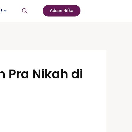
t!
Aduan Rifka
 Pra Nikah di