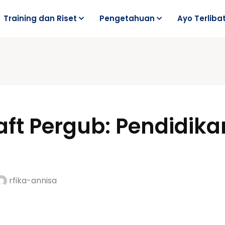
Training dan Riset
Pengetahuan
Ayo Terliba
t Pergub: Pendidikan
rfika-annisa