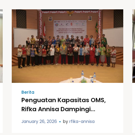
Berita
Penguatan Kapasitas OMS,
Rifka Annisa Dampingi
Pembentukan Forum PPA
January 26, 2026
by
rfika-annisa
Merauke