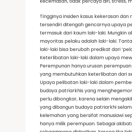
kecemasan, tidak percaya diri, stress, mi
Tingginya insiden kasus kekerasan da
tersendiri ditengah gencarnya upaya 
termasuk dari kaum laki-laki. Mungkin
mayoritas pelaku adalah laki-laki. T
laki-laki bisa berubah predikat dari ‘p
Keterlibatan laki-laki dalam upaya m
Perempunan hanya urusan perempuan s
yang membutuhkan keterlibatan dari se
Upaya pelibatan laki-laki dalam pem
budaya patriarkhis yang menghegemoni 
perlu dibongkar, karena selain mengaki
yang dibangun budaya patriarkhi selam
kelemahan yang bersifat manusiawi seper
hanya milik perempuan. Sebagai akibatny
sebagaimana diidealkan, karena jika tid