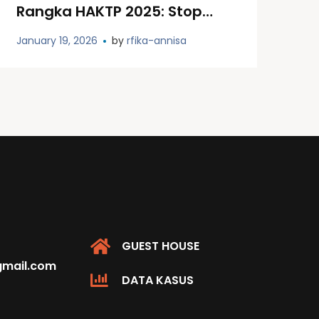
Rangka HAKTP 2025: Stop
Kekerasan, Kembalikan
January 19, 2026
by
rfika-annisa
Ruang Aman
GUEST HOUSE
@gmail.com
DATA KASUS