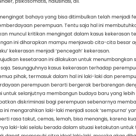
nder, psikosomatis, halusinasi, dll.
n mengingat bahaya yang bisa ditimbulkan telah menjad
pemberdayaan perempuan. Tentu saja hal ini membutuhka
 akan muncul kritikan mengingat dalam kasus kekerasan
antangan ini diharapkan mampu menjawab cita-cita besa
elaku’ kekerasan menjadi ‘pencegah’ kekerasan.
ewujudkan kesetaraan ini dilakukan untuk menumbangk
aja. Sesungguhnya kasus kekerasan terhadap perempu
mua pihak, termasuk dalam hal ini laki-laki dan perempu
berdayaan perempuan berarti bergerak berbarengan d
untuk selanjutnya membangun budaya baru yang lebih ad
batkan diskriminasi bagi perempuan sebenarnya membawa 
a ini mengarahkan laki-laki menjadi sosok ‘sempurna’ y
ti rasa takut, cemas, lemah, bisa menangis, karena kual
a laki-laki selalu berada dalam situasi ketakutan untuk 
ak dapat memenuhi citra ideal laki-laki, mereka akan dih