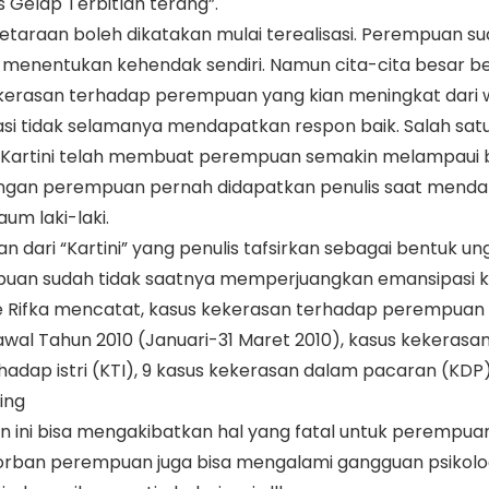
s Gelap Terbitlah terang”.
setaraan boleh dikatakan mulai terealisasi. Perempuan
n menentukan kehendak sendiri. Namun cita-cita besar
ekerasan terhadap perempuan yang kian meningkat dari 
 tidak selamanya mendapatkan respon baik. Salah satun
 Kartini telah membuat perempuan semakin melampaui ba
gan perempuan pernah didapatkan penulis saat menda
aum laki-laki.
 dari “Kartini” yang penulis tafsirkan sebagai bentuk ungka
empuan sudah tidak saatnya memperjuangkan emansipasi
 Rifka mencatat, kasus kekerasan terhadap perempuan
awal Tahun 2010 (Januari-31 Maret 2010), kasus kekerasa
adap istri (KTI), 9 kasus kekerasan dalam pacaran (KDP),
ing
 ini bisa mengakibatkan hal yang fatal untuk perempuan
 korban perempuan juga bisa mengalami gangguan psikolo