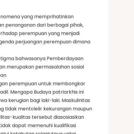
i fenomena yang memprihatinkan
n penanganan dari berbagai pihak,
 terhadap perempuan yang menjadi
r agenda perjuangan perempuan dimana
an stigma bahwasanya Pemberdayaan
an merupakan permasalahan sosial
an.
engan perempuan untuk membongkar
il. Mengapa Budaya patriarkhis ini
kerugian bagi laki-laki. Maskulinitas
ang tidak mentolelir kekurangan maupun
itas-kualitas tersebut diasosiasikan
tidak dapat memenuhi kualifikasi
antui ketakutan selanjutnya yakni