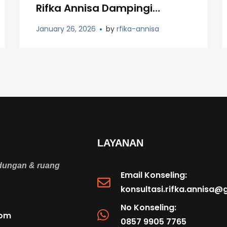
Rifka Annisa Dampingi
Pembentukan Forum PPA
January 26, 2026
by
rfika-annisa
Merauke
LAYANAN
ndungan & ruang
Email Konseling:
konsultasi.rifka.annisa
No Konseling:
com
0857 9905 7765