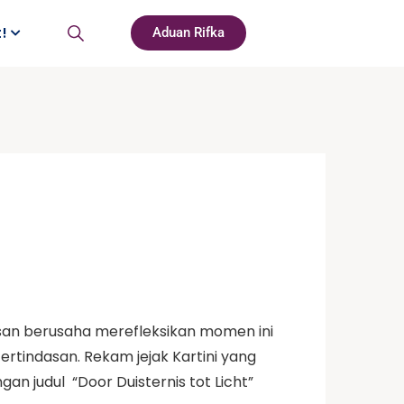
t!
Aduan Rifka
isan berusaha merefleksikan momen ini
tindasan. Rekam jejak Kartini yang
 judul “Door Duisternis tot Licht”