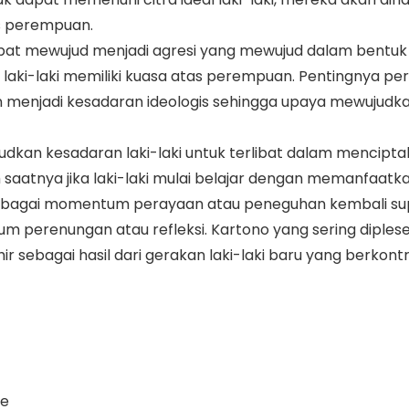
as perempuan.
apat mewujud menjadi agresi yang mewujud dalam bentuk
aki-laki memiliki kuasa atas perempuan. Pentingnya per
enjadi kesadaran ideologis sehingga upaya mewujudk
dkan kesadaran laki-laki untuk terlibat dalam menciptak
aatnya jika laki-laki mulai belajar dengan memanfaatk
i sebagai momentum perayaan atau peneguhan kembali su
m perenungan atau refleksi. Kartono yang sering diples
lahir sebagai hasil dari gerakan laki-laki baru yang berk
re