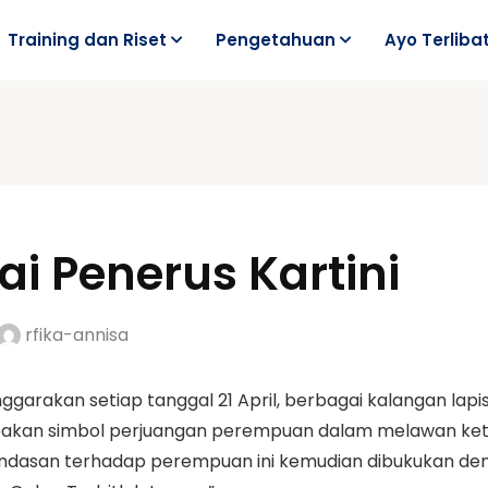
Training dan Riset
Pengetahuan
Ayo Terliba
i Penerus Kartini
rfika-annisa
ggarakan setiap tanggal 21 April, berbagai kalangan lap
pakan simbol perjuangan perempuan dalam melawan keter
asan terhadap perempuan ini kemudian dibukukan dengan