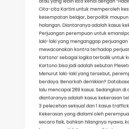
atau yang lebih kita kenal dengan “Habi
Cita-cita Kartini untuk memperoleh ke
kesempatan belajar, berpolitik maupu
halangan. Diantaranya adalah kasus k
Perjuangan perempuan untuk emansipasi
laki-laki yang menganggap perjuangan
mewacanakan kontra terhadap perjuan
Kartono’ sebagai logika terbalik untuk k
Kartono bisa jadi adalah sebutan Plesetan
Menurut laki-laki yang tersebut, per
berdaya. Benarkah demikian? Database
lalu mencapai 289 kasus. Sedangkan di 
diantaranya adalah kasus kekerasan teh
3 pelecehan seksual dan 1 kasus traffick
Kekerasan yang dialami oleh perempuan
secara fisik, bahkan hilangnya nyawa,