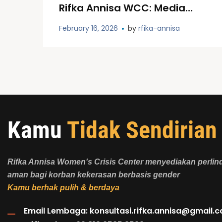
Rifka Annisa WCC: Media
Sosial, Kesehatan Mental,
February 16, 2026
by
rfika-annisa
dan Strategi Advokasi di Era
Digital
Kamu
Tidak Sendirian
Rifka Annisa Women's Crisis Center menyediakan perli
aman bagi korban kekerasan berbasis gender
Kamu berhak pulih & berdaya
Email Lembaga:
konsultasi.rifka.annisa@gmail.