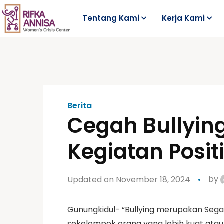
Tentang Kami
Kerja Kami
Berita
Cegah Bullying
Kegiatan Posit
Updated on November 18, 2024
by
Gunungkidul- “Bullying merupakan Sega
sekelompok orang yang lebih kuat atau 