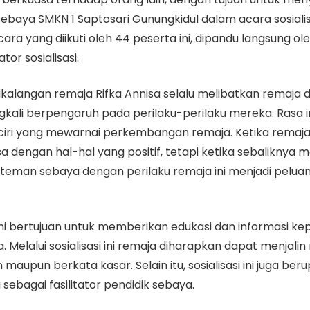
k sebaya SMKN 1 Saptosari Gunungkidul dalam acara sosia
cara yang diikuti oleh 44 peserta ini, dipandu langsung ol
tor sosialisasi.
langan remaja Rifka Annisa selalu melibatkan remaja d
gkali berpengaruh pada perilaku-perilaku mereka. Rasa in
-ciri yang mewarnai perkembangan remaja. Ketika remaj
asa dengan hal-hal yang positif, tetapi ketika sebaliknya
a teman sebaya dengan perilaku remaja ini menjadi pelu
ni bertujuan untuk memberikan edukasi dan informasi ke
. Melalui sosialisasi ini remaja diharapkan dapat menjal
upun berkata kasar. Selain itu, sosialisasi ini juga b
ebagai fasilitator pendidik sebaya.