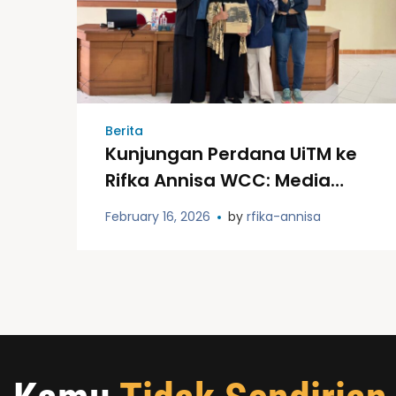
Berita
Kunjungan Perdana UiTM ke
Rifka Annisa WCC: Media
Sosial, Kesehatan Mental,
February 16, 2026
by
rfika-annisa
dan Strategi Advokasi di Era
Digital