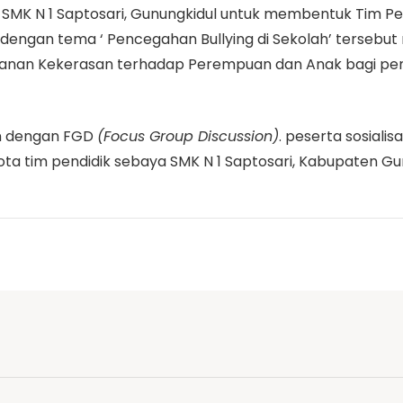
 SMK N 1 Saptosari, Gunungkidul untuk membentuk Tim Pe
si dengan tema ‘ Pencegahan Bullying di Sekolah’ tersebu
anan Kekerasan terhadap Perempuan dan Anak bagi pen
kan dengan FGD
(Focus Group Discussion)
. peserta sosialis
ta tim pendidik sebaya SMK N 1 Saptosari, Kabupaten Gun