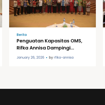
Berita
Penguatan Kapasitas OMS,
Rifka Annisa Dampingi
Pembentukan Forum PPA
January 26, 2026
by
rfika-annisa
Merauke