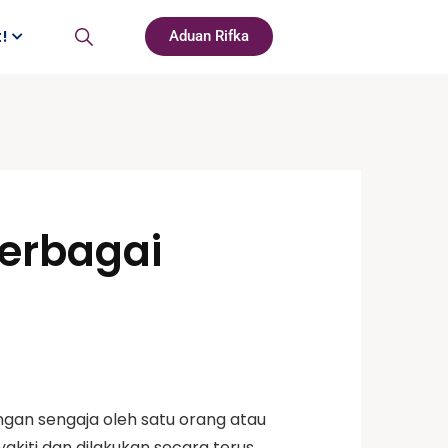
t!
Aduan Rifka
berbagai
gan sengaja oleh satu orang atau
akiti dan dilakukan secara terus