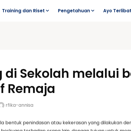
Training dan Riset
Pengetahuan
Ayo Terliba
 di Sekolah melalui 
if Remaja
rfika-annisa
la bentuk penindasan atau kekerasan yang dilakukan den
berkuasa terhadap orang lain, dengan tujuan untuk meny