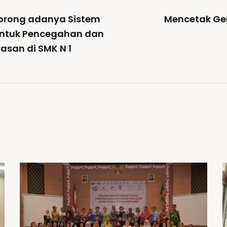
dorong adanya Sistem
Mencetak Gen
untuk Pencegahan dan
san di SMK N 1