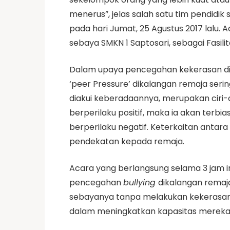
menerus”, jelas salah satu tim pendidi
pada hari Jumat, 25 Agustus 2017 lalu. A
sebaya SMKN 1 Saptosari, sebagai Fasilita
Dalam upaya pencegahan kekerasan dika
‘peer Pressure’ dikalangan remaja serin
diakui keberadaannya, merupakan ciri
berperilaku positif, maka ia akan terbi
berperilaku negatif. Keterkaitan antar
pendekatan kepada remaja.
Acara yang berlangsung selama 3 jam i
pencegahan
bullying
dikalangan remaja
sebayanya tanpa melakukan kekerasan ma
dalam meningkatkan kapasitas mereka s