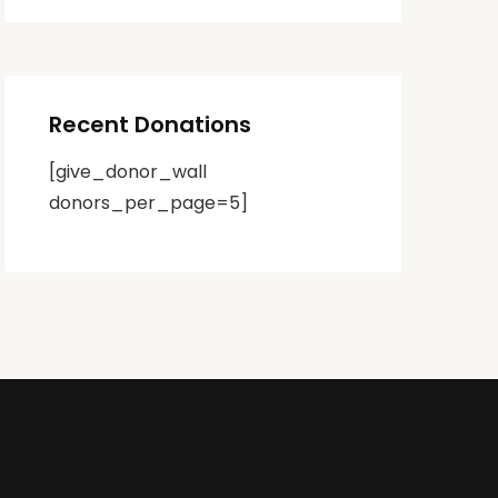
Recent Donations
[give_donor_wall
donors_per_page=5]