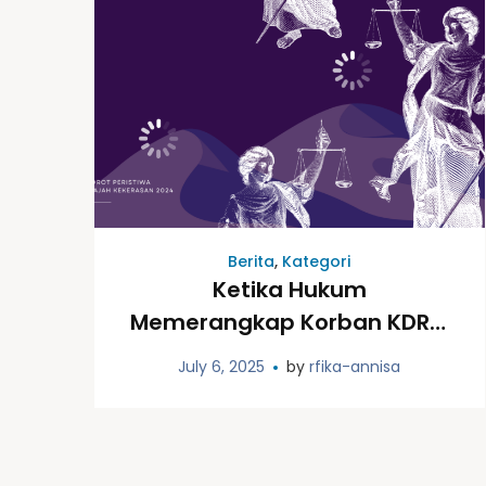
Berita
,
Kategori
Ketika Hukum
Memerangkap Korban KDRT:
Dilema Syarat Cerai Pisah
July 6, 2025
by
rfika-annisa
Rumah 6 Bulan