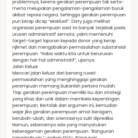
problemnya, karena gerakan perempuan tak serta-
merta melupakan pengalaman-pengalaman buruk
akibat represi negara. Sehingga gerakan perempuan
pun kerap dicap “eksklusif”. Disty juga melihat
organisasi perempuan saat ini banyak terjebak pada
urusan administratif semata, yakni memenuhi
target-target laporan kepada donor yang kerap
njlimet dan mengabaikan permasalahan substansial
perempuan. “Habis waktu kita untuk berurusan
dengan hal-hal administratif”, ujarnya.
Jalan Keluar
Mencari jalan keluar dari benang ruwet
permasalahan yang menghinggapi gerakan
perempuan memang bukanlah perkara mudah.
Tiap gerakan perempuan memiliki isu dan strategi
yang khas dan unik dalam membela kepentingan
perempuan. Bertolak dari argumen ini, kemudian
wajar jika gerakan perempuan amat beragam,
berubah-ubah, dan orientasinya sulit diprediksi.
Namun, sebenarnya ada yang menyatukan
keberagaman gerakan perempuan. “Bangunan
pengetahuan,” ungkap Disty. Bangunan