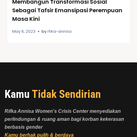
Membangun Transformasi Sosial
Sebagai Tafsir Emansipasi Perempuan
Masa Kini
May 6, 2023
by
rfika-annisa
Kamu
Tidak Sendirian
Rifka Annisa Women's Crisis Center menyediakan
perlindungan & ruang aman bagi korban kekerasan
berbasis gender
Kamu berhak pulih & berdaya