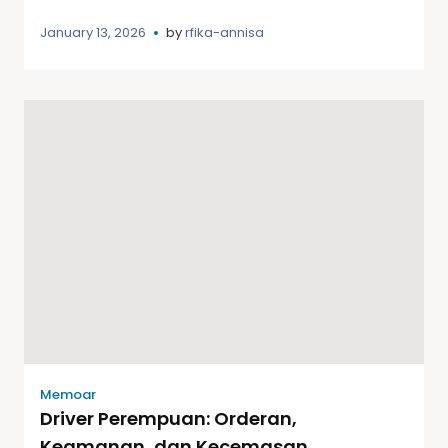
January 13, 2026
by
rfika-annisa
Memoar
Driver Perempuan: Orderan,
Keamanan, dan Kecemasan