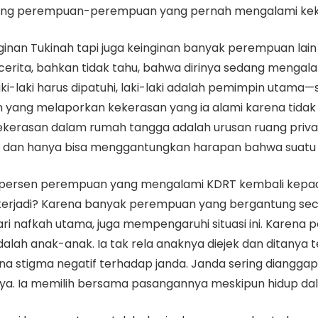
ong perempuan-perempuan yang pernah mengalami kek
nginan Tukinah tapi juga keinginan banyak perempuan lai
cerita, bahkan tidak tahu, bahwa dirinya sedang menga
ki-laki harus dipatuhi, laki-laki adalah pemimpin utam
 yang melaporkan kekerasan yang ia alami karena tidak
erasan dalam rumah tangga adalah urusan ruang privat 
 dan hanya bisa menggantungkan harapan bahwa suatu 
0 persen perempuan yang mengalami KDRT kembali kep
 terjadi? Karena banyak perempuan yang bergantung se
i nafkah utama, juga mempengaruhi situasi ini. Karena pe
adalah anak-anak. Ia tak rela anaknya diejek dan dita
arena stigma negatif terhadap janda. Janda sering diang
a. Ia memilih bersama pasangannya meskipun hidup da