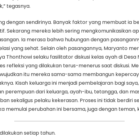
,” tegasnya.
tang dengan sendirinya. Banyak faktor yang membuat ia b
ktif. Sekarang mereka lebih sering mengkomunikasikan a
 pasangan. Ia merasa bahwa hubungan dengan pasanganny
asi yang sehat. Selain oleh pasangannya, Maryanto mer
 Thonthowi selaku fasilitator diskusi kelas ayah di Desa
es refleksi yang dilakukan terus-menerus saat diskusi. 
wujudkan itu mereka sama-sama membangun kepercayaan 
aknya. Kisah keluarga ini menjadi pembelajaran bagi saya
dan perempuan dari keluarga, ayah-ibu, tetangga, dan mas
 sekaligus pelaku kekerasan. Proses ini tidak berdiri se
 memulai perubahan ini bersama, juga dengan teman, kel
ilakukan setiap tahun.