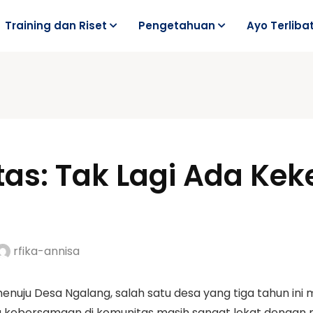
Training dan Riset
Pengetahuan
Ayo Terliba
as: Tak Lagi Ada Kek
rfika-annisa
a menuju Desa Ngalang, salah satu desa yang tiga tahun in
kebersamaan di komunitas masih sangat lekat dengan nila