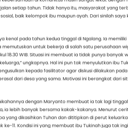
jalan setiap tahun. Tidak hanya itu, masyarakat yang 
ial, baik kelompok ibu maupun ayah. Dari sinilah saya k
 kenal pada tahun kedua tinggal di Ngalang. Ia memilik
memutuskan untuk bekerja di salah satu perusahaan wig y
kul 18.30 WIB. Situasi ini membuat ia tidak punya banyak
eluarga,” ungkapnya. Hal ini pun tak menyulutkan ibu Tu
gusulkan kepada fasilitator agar diskusi dilakukan pada 
l dari desa yang sama. Motivasi ini berangkat dari sit
ernikahannya dengan Maryanto membuat ia tak lagi tingg
ra, ia lebih banyak bersama kakak-kakanya. Menurut ceri
a yang dikasihkan Tuhan dan dititipkan di perut keluark
 ke-11. Kondisi ini yang membuat ibu Tukinah juga tak in