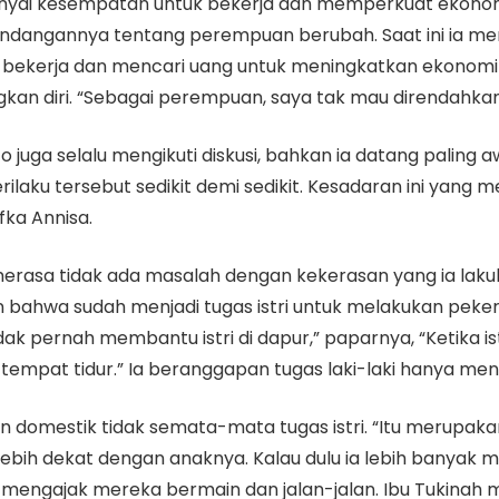
nyai kesempatan untuk bekerja dan memperkuat ekonomi
 pandangannya tentang perempuan berubah. Saat ini ia 
sa bekerja dan mencari uang untuk meningkatkan ekono
 diri. “Sebagai perempuan, saya tak mau direndahkan l
o juga selalu mengikuti diskusi, bahkan ia datang paling 
rilaku tersebut sedikit demi sedikit. Kesadaran ini yang
fka Annisa.
merasa tidak ada masalah dengan kekerasan yang ia lakukan.
 bahwa sudah menjadi tugas istri untuk melakukan peke
k pernah membantu istri di dapur,” paparnya, “Ketika is
i tempat tidur.” Ia beranggapan tugas laki-laki hanya men
an domestik tidak semata-mata tugas istri. “Itu merupaka
 lebih dekat dengan anaknya. Kalau dulu ia lebih banyak 
 mengajak mereka bermain dan jalan-jalan. Ibu Tukinah 