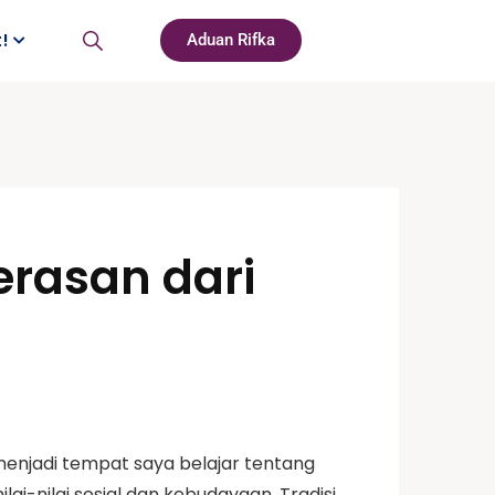
t!
Aduan Rifka
erasan dari
i menjadi tempat saya belajar tentang
i-nilai sosial dan kebudayaan. Tradisi