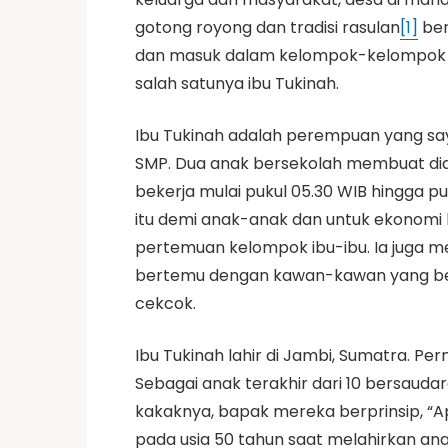
gotong royong dan tradisi rasulan
[1]
ber
dan masuk dalam kelompok-kelompok sos
salah satunya ibu Tukinah.
Ibu Tukinah adalah perempuan yang saya
SMP. Dua anak bersekolah membuat dia 
bekerja mulai pukul 05.30 WIB hingga pu
itu demi anak-anak dan untuk ekonomi k
pertemuan kelompok ibu-ibu. Ia juga men
bertemu dengan kawan-kawan yang berasa
cekcok.
Ibu Tukinah lahir di Jambi, Sumatra. P
Sebagai anak terakhir dari 10 bersauda
kakaknya, bapak mereka berprinsip, “Ap
pada usia 50 tahun saat melahirkan anak