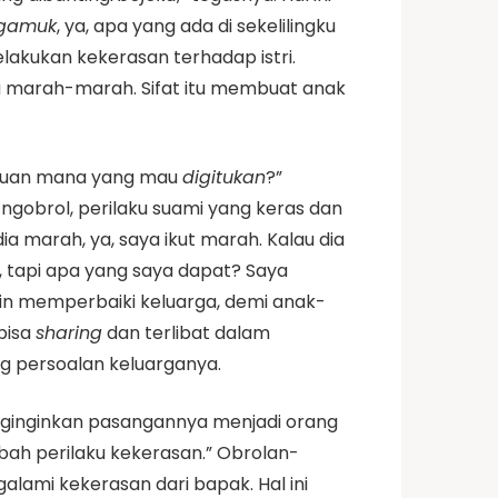
ngamuk
, ya, apa yang ada di sekelilingku
akukan kekerasan terhadap istri.
, ia marah-marah. Sifat itu membuat anak
empuan mana yang mau
digitukan
?”
 ngobrol, perilaku suami yang keras dan
 marah, ya, saya ikut marah. Kalau dia
, tapi apa yang saya dapat? Saya
gin memperbaiki keluarga, demi anak-
bisa
sharing
dan terlibat dalam
ng persoalan keluarganya.
enginginkan pasangannya menjadi orang
ubah perilaku kekerasan.” Obrolan-
alami kekerasan dari bapak. Hal ini