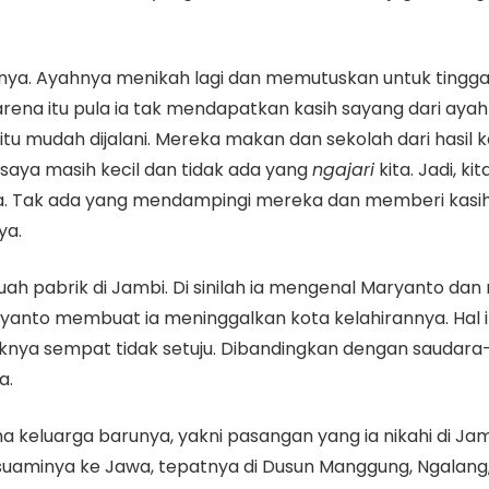
nya. Ayahnya menikah lagi dan memutuskan untuk tinggal 
rena itu pula ia tak mendapatkan kasih sayang dari ayah
tu mudah dijalani. Mereka makan dan sekolah dari hasi
u saya masih kecil dan tidak ada yang
ngajari
kita. Jadi, k
asnya. Tak ada yang mendampingi mereka dan memberi kas
ya.
buah pabrik di Jambi. Di sinilah ia mengenal Maryanto 
anto membuat ia meninggalkan kota kelahirannya. Hal i
paknya sempat tidak setuju. Dibandingkan dengan saudara-
a.
 keluarga barunya, yakni pasangan yang ia nikahi di Jamb
 suaminya ke Jawa, tepatnya di Dusun Manggung, Ngalang