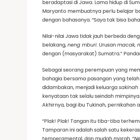
beradaptasi di Jawa. Lama hidup di 
Maryanto membuatnya perlu belajar ba
dengan bahasanya. “Saya tak bisa baha
Nilai-nilai Jawa tidak jauh berbeda de
belakang,
neng mburi
. Urusan
macak, 
dengan (masyarakat) Sumatra.” Pandan
Sebagai seorang perempuan yang memut
bahagia bersama pasangan yang telah 
didambakan, menjadi keluarga
sakina
kenyataan tak selalu seindah mimpinya
Akhirnya, bagi ibu Tukinah, pernikahan 
“Plak! Plak! Tangan itu tiba-tiba terhe
Tamparan ini adalah salah satu kekera
temperamental, dan mudah marah. “
Ne