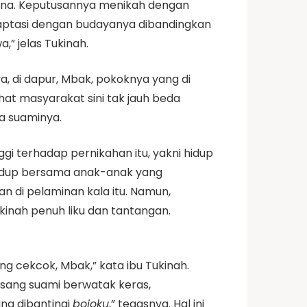
ana. Keputusannya menikah dengan
aptasi dengan budayanya dibandingkan
” jelas Tukinah.
a, di dapur, Mbak, pokoknya yang di
ihat masyarakat sini tak jauh beda
a suaminya.
 terhadap pernikahan itu, yakni hidup
hidup bersama anak-anak yang
an di pelaminan kala itu. Namun,
inah penuh liku dan tantangan.
ng cekcok, Mbak,” kata ibu Tukinah.
 sang suami berwatak keras,
ang dibantingi
bojoku
,” tegasnya. Hal ini