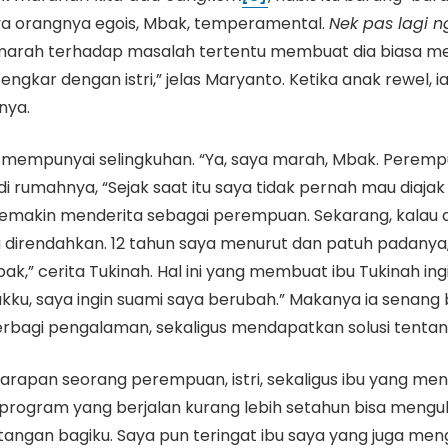
ya orangnya egois, Mbak, temperamental.
Nek pas lagi 
 marah terhadap masalah tertentu membuat dia biasa mel
tengkar dengan istri,” jelas Maryanto. Ketika anak rewel
nya.
nto mempunyai selingkuhan. “Ya, saya marah, Mbak. Per
i rumahnya, “Sejak saat itu saya tidak pernah mau diajak
akin menderita sebagai perempuan. Sekarang, kalau dia
au direndahkan. 12 tahun saya menurut dan patuh padanya
,” cerita Tukinah. Hal ini yang membuat ibu Tukinah in
kku, saya ingin suami saya berubah.” Makanya ia senang 
berbagi pengalaman, sekaligus mendapatkan solusi tenta
 harapan seorang perempuan, istri, sekaligus ibu yang m
in, program yang berjalan kurang lebih setahun bisa meng
tangan bagiku. Saya pun teringat ibu saya yang juga meng