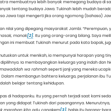
Sumatra membuatnya lebih banyak memegang budaya di s
nyak tentang budaya Jawa. Tukinah lebih mudah berad
sa Jawa tapi mengerti jika orang ngomong (bahasa) Jawa,
ngan nilai yang dipegang masyarakat Jambi. “Perempuan, y
masak, manak
[2]
. Itu yang orang-orang bilang. Saya mel
gan ini membuat Tukinah menurut pada kata bapak, jug
uskan untuk menikah, ia mempunyai harapan yang tinggi
dipilihnya. Ia membayangkan keluarga yang indah dan 
h mawaddah wa rahmah
seperti janji yang mereka ucapk
. Dalam membangun bahtera keluarga, perjalanan ibu Tuk
adalah belajar tentang kehidupan.
mpas di hadapanku. Itu yang pernah terjadi saat kami seda
san yang didapat Tukinah dari pasangannya. Menurutnya,
k marahan kita adu cangkem
[3]
, habis itu barang-bar