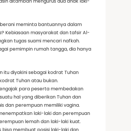
masih ditambah mengurus dua anak laki-
k berani meminta bantuannya dalam
a? Kebiasaan masyarakat dan tafsir Al-
ngkan tugas suami mencari nafkah.
bagai pemimpin rumah tangga, dia hanya
tu diyakini sebagai kodrat Tuhan
 kodrat Tuhan atau bukan.
a mengajak para peserta membedakan
uatu hal yang diberikan Tuhan dan
penis dan perempuan memiliki vagina.
g menempatkan laki-laki dan perempuan
erempuan lemah dan laki-laki kuat.
 bisa membuat posisi laki-laki dan