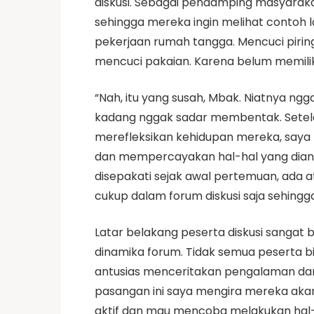
diskusi. Sebagai pendamping masyarakat
sehingga mereka ingin melihat contoh
pekerjaan rumah tangga. Mencuci pirin
mencuci pakaian. Karena belum memilik
“Nah, itu yang susah, Mbak. Niatnya ng
kadang nggak sadar membentak. Setelah 
merefleksikan kehidupan mereka, saya p
dan mempercayakan hal-hal yang diang
disepakati sejak awal pertemuan, ad
cukup dalam forum diskusi saja sehingga 
Latar belakang peserta diskusi sangat 
dinamika forum. Tidak semua peserta b
antusias menceritakan pengalaman dan 
pasangan ini saya mengira mereka akan
aktif dan mau mencoba melakukan hal-