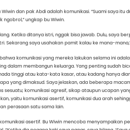
u Wiwin dan pak Abdi adalah komunikasi. “Suami saya itu 
k ngobrol,” ungkap bu Wiwin.
ang. Ketika ditanya istri, nggak bisa jawab. Dulu, saya ber
 istri. Sekarang saya usahakan pamit kalau ke mana-mana,
bahwa komunikasi yang mereka lakukan selama ini adalah
ing dalam membangun keluarga. Yang penting sudah bicar
nada tinggi atau kata-kata kasar, atau kadang hanya d
pa yang dimaksud. Saya jelaskan, ada beberapa macam k
s sesuatu; komunikasi agresif, sikap ataupun ucapan ya
nkan, yaitu komunikasi asertif, komunikasi dua arah sehin
 perasaan satu sama lain.
omunikasi asertif. Bu Wiwin mencoba menyampaikan pera
 “Ketika dia pegang kaki saya panas, saya bilang, ‘Saya 