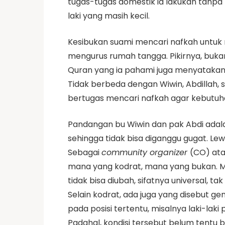
tugas-tugas domestik ia lakukan tanpa 
laki yang masih kecil.
Kesibukan suami mencari nafkah untu
mengurus rumah tangga. Pikirnya, bukan
Quran yang ia pahami juga menyatakan
Tidak berbeda dengan Wiwin, Abdillah,
bertugas mencari nafkah agar kebutuha
Pandangan bu Wiwin dan pak Abdi adala
sehingga tidak bisa diganggu gugat. Le
Sebagai
community organizer
(CO) ata
mana yang kodrat, mana yang bukan. Mu
tidak bisa diubah, sifatnya universal, t
Selain kodrat, ada juga yang disebut 
pada posisi tertentu, misalnya laki-la
Padahal, kondisi tersebut belum tentu b