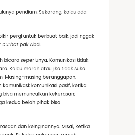
dulunya pendiam. Sekarang, kalau ada
pikir pergi untuk berbuat baik, jadi nggak
”
curhat
pak Abdi.
 bicara seperlunya. Komunikasi tidak
a. Kalau marah atau jika tidak suka
iam. Masing-masing beranggapan,
omunikasi: komunikasi pasif, ketika
ng bisa memunculkan kekerasan;
gga kedua belah pihak bisa
saan dan keinginannya. Misal, ketika
capek, Bi, kalau pekerjaan rumah