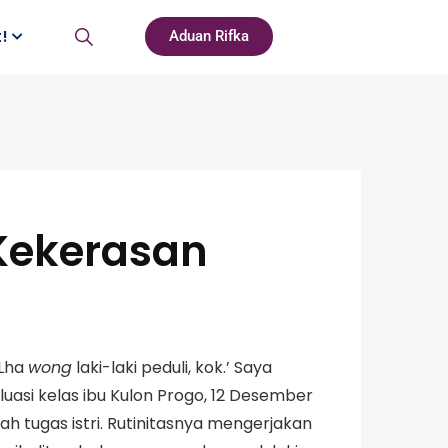
t!
Aduan Rifka
 Kekerasan
‘Lha
wong
laki-laki peduli, kok.’ Saya
uasi kelas ibu Kulon Progo, 12 Desember
h tugas istri. Rutinitasnya mengerjakan