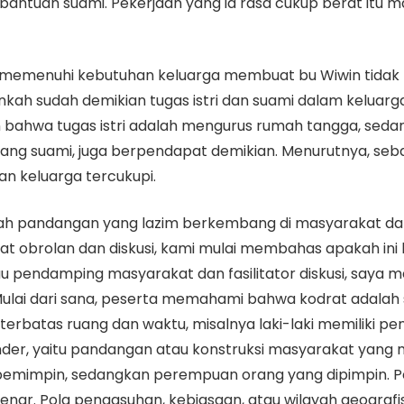
bantuan suami. Pekerjaan yang ia rasa cukup berat itu 
k memenuhi kebutuhan keluarga membuat bu Wiwin tida
kah sudah demikian tugas istri dan suami dalam keluarg
 bahwa tugas istri adalah mengurus rumah tangga, seda
 sang suami, juga berpendapat demikian. Menurutnya, se
n keluarga tercukupi.
h pandangan yang lazim berkembang di masyarakat dan i
wat obrolan dan diskusi, kami mulai membahas apakah ini
u pendamping masyarakat dan fasilitator diskusi, say
lai dari sana, peserta memahami bahwa kodrat adalah s
ak terbatas ruang dan waktu, misalnya laki-laki memiliki 
gender, yaitu pandangan atau konstruksi masyarakat yan
ki pemimpin, sedangkan perempuan orang yang dipimpin. P
enar. Pola pengasuhan, kebiasaan, atau wilayah geografis