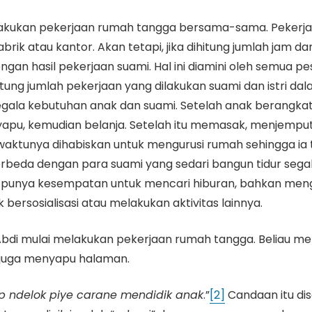
n melakukan pekerjaan rumah tangga bersama-sama. Peke
rik atau kantor. Akan tetapi, jika dihitung jumlah jam dan
gan hasil pekerjaan suami. Hal ini diamini oleh semua pes
ng jumlah pekerjaan yang dilakukan suami dan istri dalam
ala kebutuhan anak dan suami. Setelah anak berangkat se
nyapu, kemudian belanja. Setelah itu memasak, menjemp
waktunya dihabiskan untuk mengurusi rumah sehingga ia 
beda dengan para suami yang sedari bangun tidur segal
sih punya kesempatan untuk mencari hiburan, bahkan men
rsosialisasi atau melakukan aktivitas lainnya.
 Abdi mulai melakukan pekerjaan rumah tangga. Beliau 
 juga menyapu halaman.
ep ndelok piye carane mendidik anak
.”
[2]
Candaan itu di