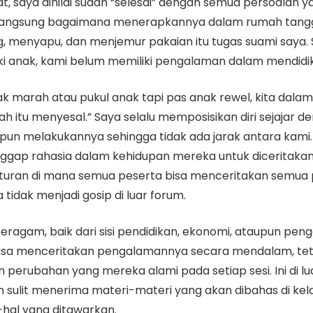
, saya dinilai sudah “selesai” dengan semua persoalan ya
 langsung bagaimana menerapkannya dalam rumah tangga
g, menyapu, dan menjemur pakaian itu tugas suami saya.
i anak, kami belum memiliki pengalaman dalam mendidik
gak marah atau pukul anak tapi pas anak rewel, kita dala
itu menyesal.” Saya selalu memposisikan diri sejajar d
un melakukannya sehingga tidak ada jarak antara kami. 
gap rahasia dalam kehidupan mereka untuk diceritaka
a aturan di mana semua peserta bisa menceritakan se
tidak menjadi gosip di luar forum.
beragam, baik dari sisi pendidikan, ekonomi, ataupun p
isa menceritakan pengalamannya secara mendalam, teta
perubahan yang mereka alami pada setiap sesi. Ini di l
 sulit menerima materi-materi yang akan dibahas di kel
hal yang ditawarkan.