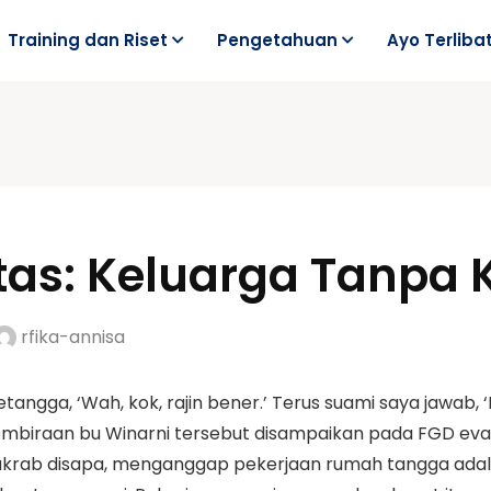
Training dan Riset
Pengetahuan
Ayo Terliba
tas: Keluarga Tanpa
rfika-annisa
tangga, ‘Wah, kok, rajin bener.’ Terus suami saya jawab, 
embiraan bu Winarni tersebut disampaikan pada FGD eval
ia akrab disapa, menganggap pekerjaan rumah tangga adala