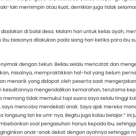
ki-laki memimpin atau kuat, demikian juga tidak selam
ya diadakan di balai desa. Malam hari untuk kelas ayah, 
s ibu biasanya dilakukan pada siang hari ketika para ibu s
 menyimak dengan tekun. Beliau selalu mencatat dan men
erikan, misalnya, mempraktikkan hal-hal yang belum per
n menarik yang didapat oleh peserta saat mengerjakan 
 kesulitannya mengendalikan kemarahan, terutama kepad
a memang tidak memukul tapi suara saya selalu tinggi ka
ini, saya mencoba mendekati anak. Saya ajak mereka man
angsung lari ke umi-nya. Begitu juga kalau belajar.” Ini
bebankan soal pengasuhan hanya kepada ibu, sehingga
 menginginkan anak-anak dekat dengan ayahnya sehingga m