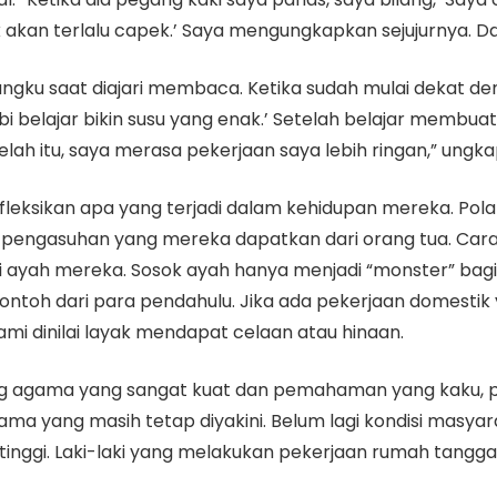
 akan terlalu capek.’ Saya mengungkapkan sejujurnya. Dan
ngku saat diajari membaca. Ketika sudah mulai dekat den
i belajar bikin susu yang enak.’ Setelah belajar membu
elah itu, saya merasa pekerjaan saya lebih ringan,” ungka
efleksikan apa yang terjadi dalam kehidupan mereka. P
la pengasuhan yang mereka dapatkan dari orang tua. Car
ayah mereka. Sosok ayah hanya menjadi “monster” bagi a
toh dari para pendahulu. Jika ada pekerjaan domestik y
ami dinilai layak mendapat celaan atau hinaan.
ng agama yang sangat kuat dan pemahaman yang kaku, pe
 lama yang masih tetap diyakini. Belum lagi kondisi mas
inggi. Laki-laki yang melakukan pekerjaan rumah tangga 