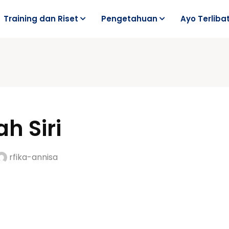
Training dan Riset
Pengetahuan
Ayo Terliba
h Siri
rfika-annisa