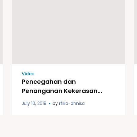
Video
Pencegahan dan
Penanganan Kekerasan
Seksual terhadap anak
July 10, 2018
by
rfika-annisa
Published in Video