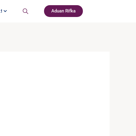
t!
Aduan Rifka