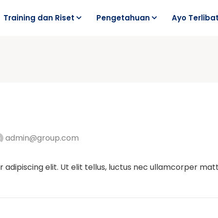
Training dan Riset
Pengetahuan
Ayo Terliba
admin@group.com
dipiscing elit. Ut elit tellus, luctus nec ullamcorper matti