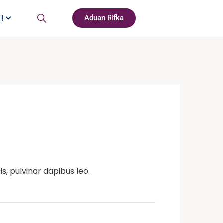
t!
Aduan Rifka
s, pulvinar dapibus leo.