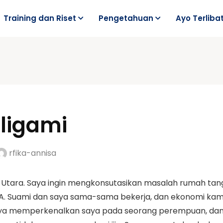
Training dan Riset
Pengetahuan
Ayo Terliba
oligami
rfika-annisa
ogja Utara. Saya ingin mengkonsutasikan masalah rumah ta
MA. Suami dan saya sama-sama bekerja, dan ekonomi kami 
a memperkenalkan saya pada seorang perempuan, dan m