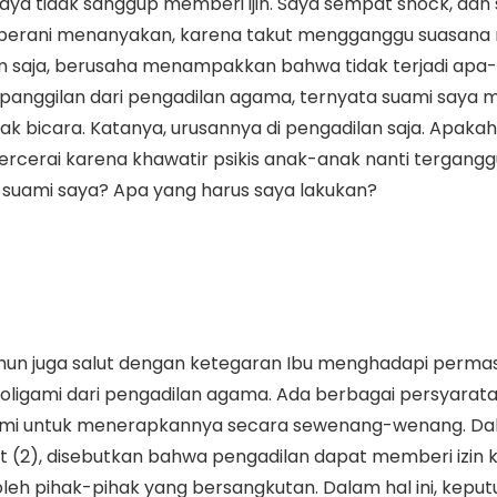
 Saya tidak sanggup memberi ijin. Saya sempat shock, dan 
dak berani menanyakan, karena takut mengganggu suasana
diam saja, berusaha menampakkan bahwa tidak terjadi apa
panggilan dari pengadilan agama, ternyata suami saya m
ak bicara. Katanya, urusannya di pengadilan saja. Apakah 
bercerai karena khawatir psikis anak-anak nanti tergangg
suami saya? Apa yang harus saya lakukan?
mun juga salut dengan ketegaran Ibu menghadapi permas
poligami dari pengadilan agama. Ada berbagai persyarata
gami untuk menerapkannya secara sewenang-wenang. D
at (2), disebutkan bahwa pengadilan dapat memberi izin 
 oleh pihak-pihak yang bersangkutan. Dalam hal ini, kep