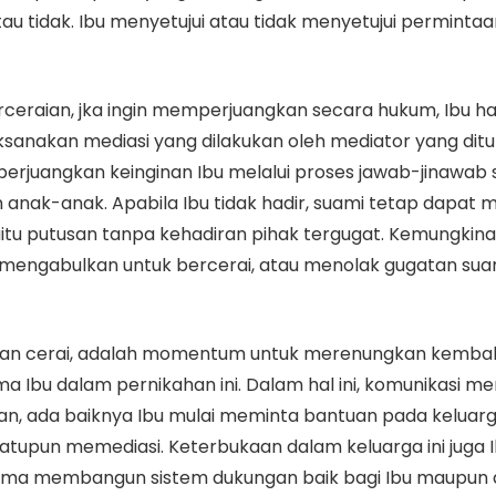
u tidak. Ibu menyetujui atau tidak menyetujui permintaan
ceraian, jka ingin memperjuangkan secara hukum, Ibu h
sanakan mediasi yang dilakukan oleh mediator yang ditun
rjuangkan keinginan Ibu melalui proses jawab-jinawab se
anak-anak. Apabila Ibu tidak hadir, suami tetap dapat 
itu putusan tanpa kehadiran pihak tergugat. Kemungkina
mengabulkan untuk bercerai, atau menolak gugatan suami
atan cerai, adalah momentum untuk merenungkan kembali
Ibu dalam pernikahan ini. Dalam hal ini, komunikasi m
, ada baiknya Ibu mulai meminta bantuan pada keluarga, 
atupun memediasi. Keterbukaan dalam keluarga ini juga 
tama membangun sistem dukungan baik bagi Ibu maupun