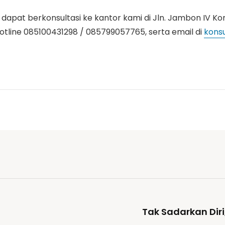
u dapat berkonsultasi ke kantor kami di Jln. Jambon IV K
hotline 085100431298 / 085799057765, serta email di
konsu
Tak Sadarkan Dir