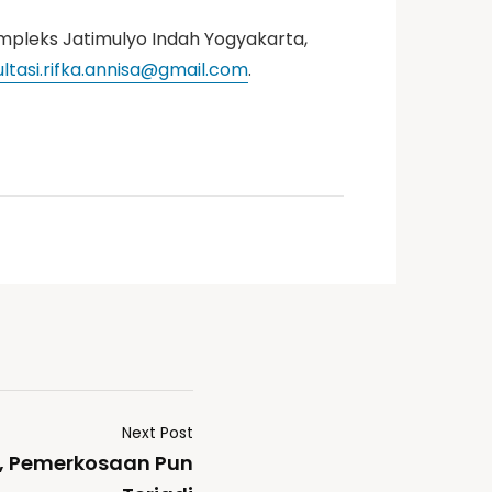
ompleks Jatimulyo Indah Yogyakarta,
ltasi.rifka.annisa@gmail.com
.
Next Post
i, Pemerkosaan Pun