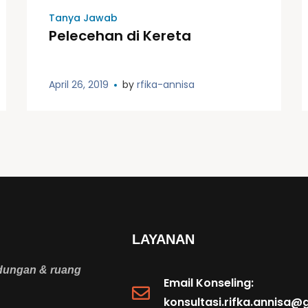
Tanya Jawab
Pelecehan di Kereta
April 26, 2019
by
rfika-annisa
LAYANAN
ndungan & ruang
Email Konseling:
konsultasi.rifka.annisa