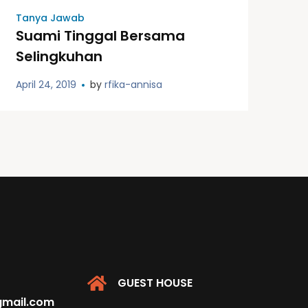
Tanya Jawab
Suami Tinggal Bersama
Selingkuhan
April 24, 2019
by
rfika-annisa
GUEST HOUSE
@gmail.com