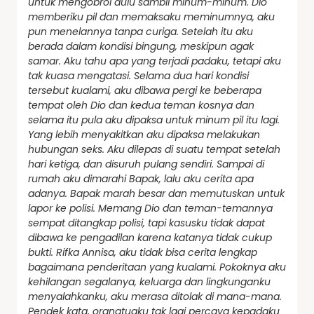
untuk mengobrol dulu sambil minum-minum. Dio
memberiku pil dan memaksaku meminumnya, aku
pun menelannya tanpa curiga. Setelah itu aku
berada dalam kondisi bingung, meskipun agak
samar. Aku tahu apa yang terjadi padaku, tetapi aku
tak kuasa mengatasi. Selama dua hari kondisi
tersebut kualami, aku dibawa pergi ke beberapa
tempat oleh Dio dan kedua teman kosnya dan
selama itu pula aku dipaksa untuk minum pil itu lagi.
Yang lebih menyakitkan aku dipaksa melakukan
hubungan seks. Aku dilepas di suatu tempat setelah
hari ketiga, dan disuruh pulang sendiri. Sampai di
rumah aku dimarahi Bapak, lalu aku cerita apa
adanya. Bapak marah besar dan memutuskan untuk
lapor ke polisi. Memang Dio dan teman-temannya
sempat ditangkap polisi, tapi kasusku tidak dapat
dibawa ke pengadilan karena katanya tidak cukup
bukti. Rifka Annisa, aku tidak bisa cerita lengkap
bagaimana penderitaan yang kualami. Pokoknya aku
kehilangan segalanya, keluarga dan lingkunganku
menyalahkanku, aku merasa ditolak di mana-mana.
Pendek kata, orangtuaku tak lagi percaya kepadaku